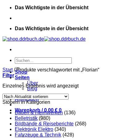
Zum
Das Wichtigste in der Übersicht
Inhalt
springen
Das Wichtigste in der Übersicht
Suchen
nach:
Start
/
Produkte verschlagwortet mit „Florian“
Shop
Filter
Seiten
Über
Einzelnes Ergebnis wird angezeigt
Blog
Anmelden
Stöbern in Kategorien
Warenkorb /
0,00
€
0
Bauen & Heimwerken
(136)
Belletristik
(980)
Bildbände & Reiseberichte
(268)
Elektronik Elektro
(340)
Fahrzeuge & Technik
(428)