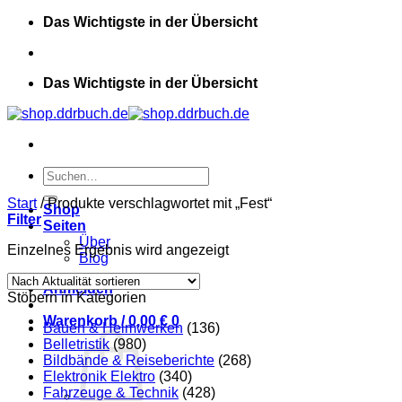
Zum
Das Wichtigste in der Übersicht
Inhalt
springen
Das Wichtigste in der Übersicht
Suchen
nach:
Start
/
Produkte verschlagwortet mit „Fest“
Shop
Filter
Seiten
Über
Einzelnes Ergebnis wird angezeigt
Blog
Anmelden
Stöbern in Kategorien
Warenkorb /
0,00
€
0
Bauen & Heimwerken
(136)
Belletristik
(980)
Bildbände & Reiseberichte
(268)
Elektronik Elektro
(340)
Fahrzeuge & Technik
(428)