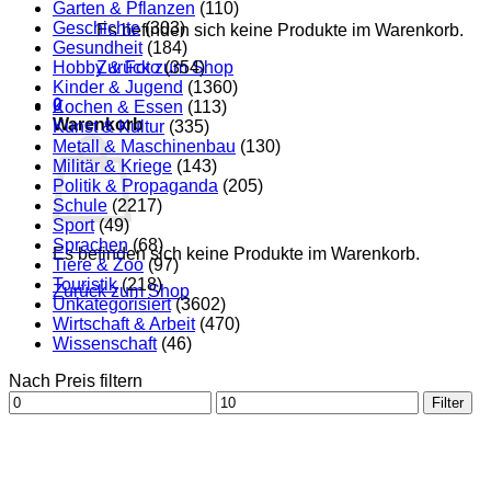
Garten & Pflanzen
(110)
Geschichte
(303)
Es befinden sich keine Produkte im Warenkorb.
Gesundheit
(184)
Hobby & Foto
Zurück zum Shop
(354)
Kinder & Jugend
(1360)
0
Kochen & Essen
(113)
Warenkorb
Kunst & Kultur
(335)
Metall & Maschinenbau
(130)
Militär & Kriege
(143)
Politik & Propaganda
(205)
Schule
(2217)
Sport
(49)
Sprachen
(68)
Es befinden sich keine Produkte im Warenkorb.
Tiere & Zoo
(97)
Touristik
(218)
Zurück zum Shop
Unkategorisiert
(3602)
Wirtschaft & Arbeit
(470)
Wissenschaft
(46)
Nach Preis filtern
Min.
Max.
Filter
Preis
Preis