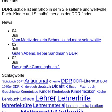
Über uns
DDRBuch.de ist ein Shop in dem Sie seltene und wertvolle
Fach- Kinder und Schulbücher aus der DDR finden.
News
04
Juli
Vom Moritz der kein Schmutzkind mehr sein wollte
02
Juli
Guten Abend, lieber Sandmann DDR
02
Juli
Das große Campingbuch 1
Schlagworte
DDR
Antiquariat
DDR-Literatur
Chemie
DDR
"Schulbuch DDR"
Didaktik
deutsch
Essen
Fachbuch
1980er
DDR Kinderbuch
Kinder
Kinderlexikon
Geschichte
Kenntnisse
Kinderbuch
Küche
Lehrer
Lehrerhilfe
Lehrbuch
Lehren
lehrerlektüre
Lehrermaterial
Lernen
Lexika
Lexikon