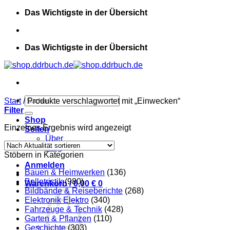
Zum
Das Wichtigste in der Übersicht
Inhalt
springen
Das Wichtigste in der Übersicht
Suchen
Start
/
Produkte verschlagwortet mit „Einwecken“
nach:
Filter
Shop
Einzelnes Ergebnis wird angezeigt
Seiten
Über
Blog
Stöbern in Kategorien
Anmelden
Bauen & Heimwerken
(136)
Belletristik
(980)
Warenkorb /
0,00
€
0
Bildbände & Reiseberichte
(268)
Elektronik Elektro
(340)
Fahrzeuge & Technik
(428)
Garten & Pflanzen
(110)
Geschichte
(303)