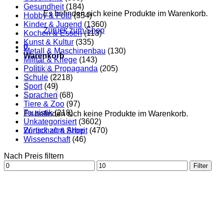
Gesundheit
(184)
Es befinden sich keine Produkte im Warenkorb.
Hobby & Foto
(354)
Kinder & Jugend
(1360)
Zurück zum Shop
Kochen & Essen
(113)
Kunst & Kultur
(335)
0
Metall & Maschinenbau
(130)
Warenkorb
Militär & Kriege
(143)
Politik & Propaganda
(205)
Schule
(2218)
Sport
(49)
Sprachen
(68)
Tiere & Zoo
(97)
Touristik
(218)
Es befinden sich keine Produkte im Warenkorb.
Unkategorisiert
(3602)
Zurück zum Shop
Wirtschaft & Arbeit
(470)
Wissenschaft
(46)
Nach Preis filtern
Min.
Max.
Filter
Preis
Preis