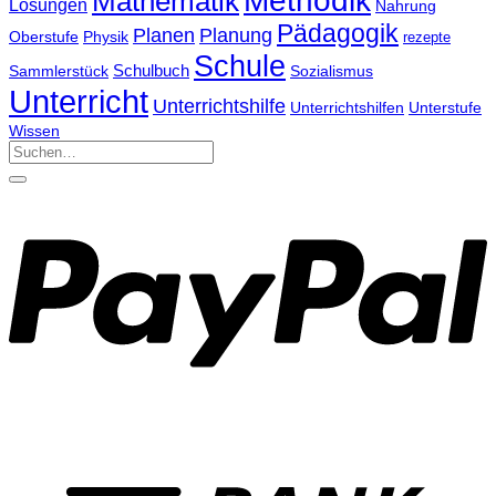
Methodik
Mathematik
Lösungen
Nahrung
Pädagogik
Planen
Planung
Physik
Oberstufe
rezepte
Schule
Schulbuch
Sammlerstück
Sozialismus
Unterricht
Unterrichtshilfe
Unterrichtshilfen
Unterstufe
Wissen
Suchen
nach: