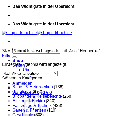
Zum
Das Wichtigste in der Übersicht
Inhalt
springen
Das Wichtigste in der Übersicht
Suchen
Start
/
Produkte verschlagwortet mit „Adolf Hennecke“
nach:
Filter
Shop
Einzelnes Ergebnis wird angezeigt
Seiten
Über
Blog
Stöbern in Kategorien
Anmelden
Bauen & Heimwerken
(136)
Belletristik
(982)
Warenkorb /
0,00
€
0
Bildbände & Reiseberichte
(268)
Elektronik Elektro
(340)
Fahrzeuge & Technik
(428)
Garten & Pflanzen
(110)
Geschichte
(303)