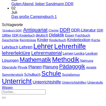
Guten Abend, lieber Sandmann DDR
02
Juli
Das große Campingbuch 1
Schlagworte
Antiquariat
DDR
DDR-Literatur
Chemie
DDR
"Schulbuch DDR"
Didaktik
deutsch
Essen
Fachbuch
1980er
DDR Kinderbuch
Kinder
Kinderlexikon
Kinderbuch
Geschichte
Kenntnisse
Küche
Lehrer
Lehrerhilfe
Lehrbuch
Lehren
lehrerlektüre
Lehrermaterial
Lernen
Lexika
Lexikon
Methodik
Mathematik
Lösungen
Nahrung
Pädagogik
Planen
Planung
Physik
Oberstufe
rezepte
Schule
Schulbuch
Sammlerstück
Sozialismus
Unterricht
Unterrichtshilfe
Unterrichtshilfen
Unterstufe
Wissen
Suchen
nach: