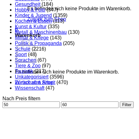
Gesundheit
(184)
Es befinden sich keine Produkte im Warenkorb.
Hobby & Foto
(347)
Kinder & Jugend
(1359)
Zurück zum Shop
Kochen & Essen
(113)
Kunst & Kultur
(335)
0
Metall & Maschinenbau
(130)
Warenkorb
Militär & Kriege
(143)
Politik & Propaganda
(205)
Schule
(2216)
Sport
(48)
Sprachen
(67)
Tiere & Zoo
(97)
Touristik
(217)
Es befinden sich keine Produkte im Warenkorb.
Unkategorisiert
(3596)
Zurück zum Shop
Wirtschaft & Arbeit
(470)
Wissenschaft
(47)
Nach Preis filtern
Min.
Max.
Filter
Preis
Preis