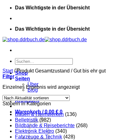
Zum
Das Wichtigste in der Übersicht
Inhalt
springen
Das Wichtigste in der Übersicht
Suchen
nach:
Start
/
Produkt Gesamtzustand
/
Gut bis ehr gut
Shop
Filter
Seiten
Über
Einzelnes Ergebnis wird angezeigt
Blog
Anmelden
Stöbern in Kategorien
Warenkorb /
0,00
€
0
Bauen & Heimwerken
(136)
Belletristik
(982)
Bildbände & Reiseberichte
(268)
Elektronik Elektro
(340)
Fahrzeuge & Technik
(428)