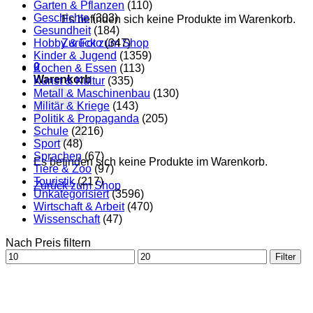
Garten & Pflanzen
(110)
Geschichte
(303)
Es befinden sich keine Produkte im Warenkorb.
Gesundheit
(184)
Hobby & Foto
Zurück zum Shop
(347)
Kinder & Jugend
(1359)
0
Kochen & Essen
(113)
Warenkorb
Kunst & Kultur
(335)
Metall & Maschinenbau
(130)
Militär & Kriege
(143)
Politik & Propaganda
(205)
Schule
(2216)
Sport
(48)
Sprachen
(67)
Es befinden sich keine Produkte im Warenkorb.
Tiere & Zoo
(97)
Touristik
(217)
Zurück zum Shop
Unkategorisiert
(3596)
Wirtschaft & Arbeit
(470)
Wissenschaft
(47)
Nach Preis filtern
Min.
Max.
Filter
Preis
Preis