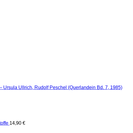
 Ursula Ullrich, Rudolf Peschel (Querlandein Bd. 7, 1985)
toffe
14,90
€