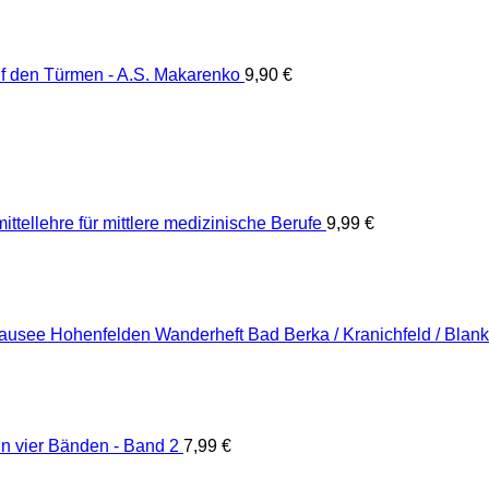
f den Türmen - A.S. Makarenko
9,90
€
ittellehre für mittlere medizinische Berufe
9,99
€
Wanderheft Bad Berka / Kranichfeld / Blan
n vier Bänden - Band 2
7,99
€