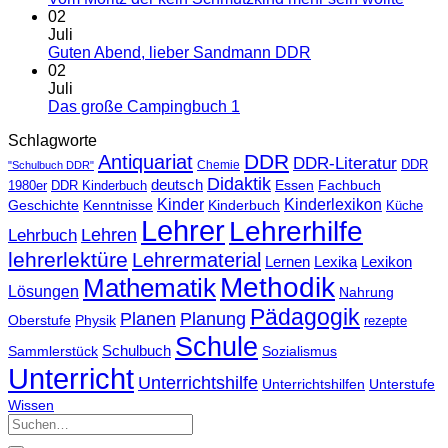
02
Juli
Guten Abend, lieber Sandmann DDR
02
Juli
Das große Campingbuch 1
Schlagworte
DDR
Antiquariat
DDR-Literatur
Chemie
DDR
"Schulbuch DDR"
Didaktik
deutsch
Essen
Fachbuch
1980er
DDR Kinderbuch
Kinder
Kinderlexikon
Geschichte
Kenntnisse
Kinderbuch
Küche
Lehrer
Lehrerhilfe
Lehrbuch
Lehren
lehrerlektüre
Lehrermaterial
Lernen
Lexika
Lexikon
Methodik
Mathematik
Lösungen
Nahrung
Pädagogik
Planen
Planung
Physik
Oberstufe
rezepte
Schule
Schulbuch
Sammlerstück
Sozialismus
Unterricht
Unterrichtshilfe
Unterrichtshilfen
Unterstufe
Wissen
Suchen
nach: