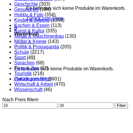
Geschichte
(303)
Es befinden sich keine Produkte im Warenkorb.
Gesundheit
(184)
Hobby & Foto
(354)
Zurück zum Shop
Kinder & Jugend
(1359)
Kochen & Essen
(113)
0
Kunst & Kultur
(335)
Warenkorb
Metall & Maschinenbau
(130)
Militär & Kriege
(143)
Politik & Propaganda
(205)
Schule
(2217)
Sport
(49)
Sprachen
(68)
Tiere & Zoo
(97)
Es befinden sich keine Produkte im Warenkorb.
Touristik
(218)
Zurück zum Shop
Unkategorisiert
(3601)
Wirtschaft & Arbeit
(470)
Wissenschaft
(46)
Nach Preis filtern
Min.
Max.
Filter
Preis
Preis