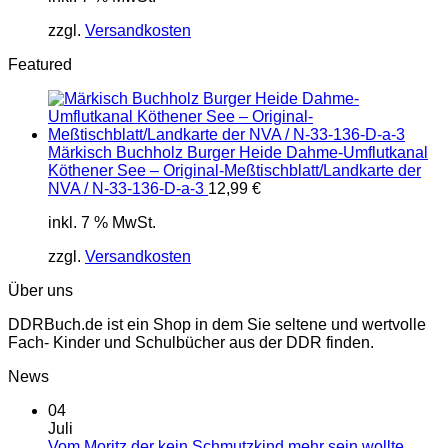
zzgl.
Versandkosten
Featured
Märkisch Buchholz Burger Heide Dahme-Umflutkanal
Köthener See – Original-Meßtischblatt/Landkarte der
NVA / N-33-136-D-a-3
12,99
€
inkl. 7 % MwSt.
zzgl.
Versandkosten
Über uns
DDRBuch.de ist ein Shop in dem Sie seltene und wertvolle
Fach- Kinder und Schulbücher aus der DDR finden.
News
04
Juli
Vom Moritz der kein Schmutzkind mehr sein wollte