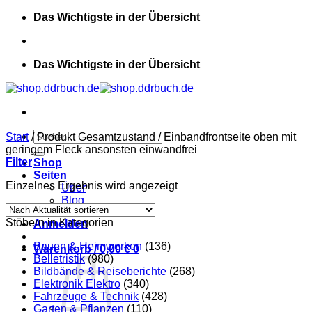
Zum
Das Wichtigste in der Übersicht
Inhalt
springen
Das Wichtigste in der Übersicht
Suchen
Start
/
Produkt Gesamtzustand
/
Einbandfrontseite oben mit
nach:
geringem Fleck ansonsten einwandfrei
Filter
Shop
Seiten
Einzelnes Ergebnis wird angezeigt
Über
Blog
Stöbern in Kategorien
Anmelden
Bauen & Heimwerken
(136)
Warenkorb /
0,00
€
0
Belletristik
(980)
Bildbände & Reiseberichte
(268)
Elektronik Elektro
(340)
Fahrzeuge & Technik
(428)
Garten & Pflanzen
(110)