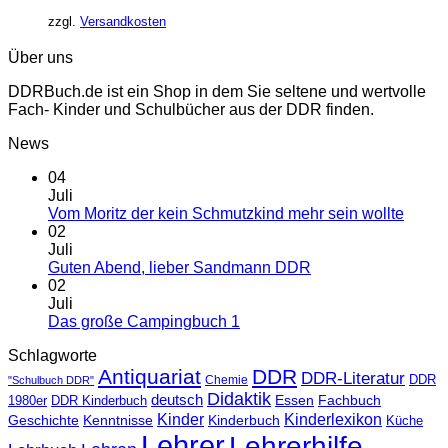
zzgl.
Versandkosten
Über uns
DDRBuch.de ist ein Shop in dem Sie seltene und wertvolle
Fach- Kinder und Schulbücher aus der DDR finden.
News
04
Juli
Vom Moritz der kein Schmutzkind mehr sein wollte
02
Juli
Guten Abend, lieber Sandmann DDR
02
Juli
Das große Campingbuch 1
Schlagworte
Antiquariat
DDR
DDR-Literatur
Chemie
DDR
"Schulbuch DDR"
Didaktik
deutsch
Essen
Fachbuch
1980er
DDR Kinderbuch
Kinder
Kinderlexikon
Geschichte
Kenntnisse
Kinderbuch
Küche
Lehrer
Lehrerhilfe