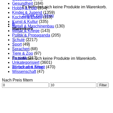
Gesundheit
(184)
Es befinden sich keine Produkte im Warenkorb.
Hobby & Foto
(354)
Kinder & Jugend
(1359)
Zurück zum Shop
Kochen & Essen
(113)
Kunst & Kultur
(335)
0
Metall & Maschinenbau
(130)
Warenkorb
Militär & Kriege
(143)
Politik & Propaganda
(205)
Schule
(2217)
Sport
(49)
Sprachen
(68)
Tiere & Zoo
(97)
Touristik
(217)
Es befinden sich keine Produkte im Warenkorb.
Unkategorisiert
(3601)
Zurück zum Shop
Wirtschaft & Arbeit
(470)
Wissenschaft
(47)
Nach Preis filtern
Min.
Max.
Filter
Preis
Preis