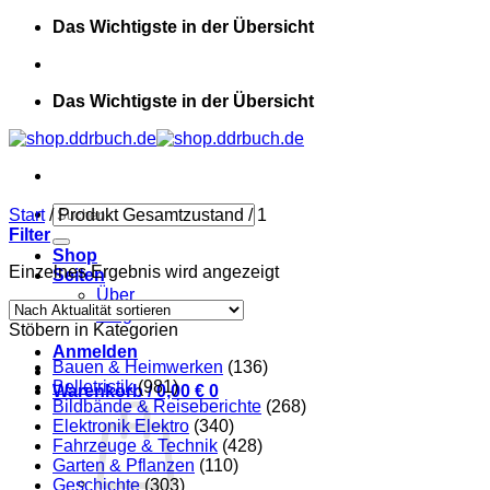
Zum
Das Wichtigste in der Übersicht
Inhalt
springen
Das Wichtigste in der Übersicht
Suchen
Start
/
Produkt Gesamtzustand
/
1
nach:
Filter
Shop
Einzelnes Ergebnis wird angezeigt
Seiten
Über
Blog
Stöbern in Kategorien
Anmelden
Bauen & Heimwerken
(136)
Belletristik
(981)
Warenkorb /
0,00
€
0
Bildbände & Reiseberichte
(268)
Elektronik Elektro
(340)
Fahrzeuge & Technik
(428)
Garten & Pflanzen
(110)
Geschichte
(303)