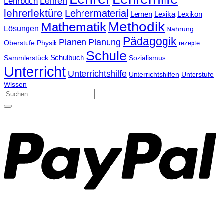
Lehrbuch
Lehren
lehrerlektüre
Lehrermaterial
Lernen
Lexika
Lexikon
Methodik
Mathematik
Lösungen
Nahrung
Pädagogik
Planen
Planung
Physik
Oberstufe
rezepte
Schule
Schulbuch
Sammlerstück
Sozialismus
Unterricht
Unterrichtshilfe
Unterrichtshilfen
Unterstufe
Wissen
Suchen
nach: